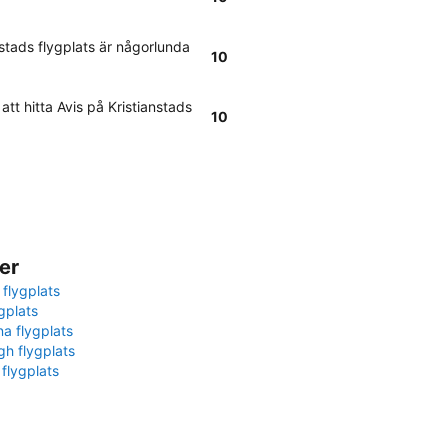
nstads flygplats är någorlunda
10
att hitta Avis på Kristianstads
10
er
 flygplats
gplats
na flygplats
gh flygplats
 flygplats