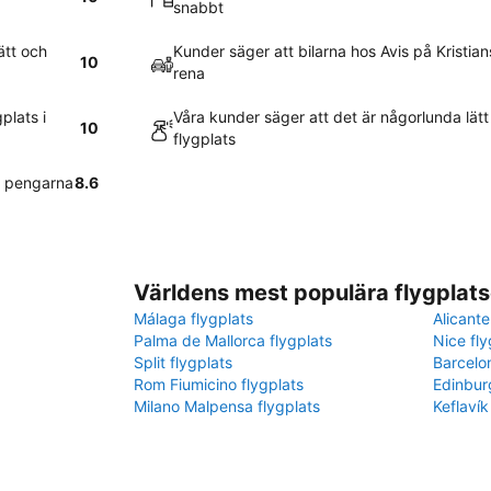
snabbt
ätt och
Kunder säger att bilarna hos Avis på Kristia
10
rena
plats i
Våra kunder säger att det är någorlunda lätt 
10
flygplats
r pengarna
8.6
Världens mest populära flygplats
Málaga flygplats
Alicante
Palma de Mallorca flygplats
Nice fly
Split flygplats
Barcelo
Rom Fiumicino flygplats
Edinbur
Milano Malpensa flygplats
Keflavík