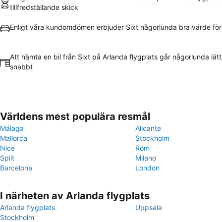
tillfredställande skick
Enligt våra kundomdömen erbjuder Sixt någorlunda bra värde fö
Att hämta en bil från Sixt på Arlanda flygplats går någorlunda lät
snabbt
Världens mest populära resmål
Málaga
Alicante
Mallorca
Stockholm
Nice
Rom
Split
Milano
Barcelona
London
I närheten av Arlanda flygplats
Arlanda flygplats
Uppsala
Stockholm