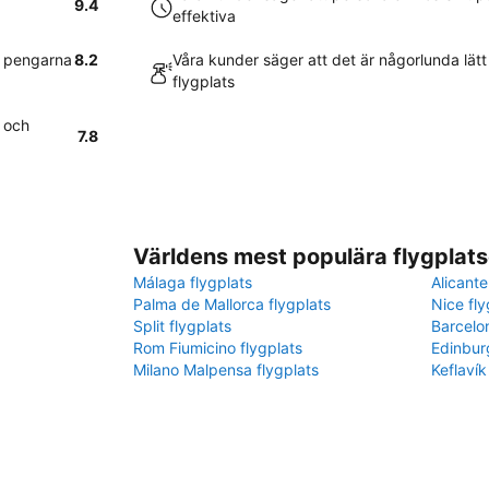
9.4
effektiva
r pengarna
8.2
Våra kunder säger att det är någorlunda lätt 
flygplats
t och
7.8
Världens mest populära flygplats
Málaga flygplats
Alicante
Palma de Mallorca flygplats
Nice fly
Split flygplats
Barcelo
Rom Fiumicino flygplats
Edinbur
Milano Malpensa flygplats
Keflavík