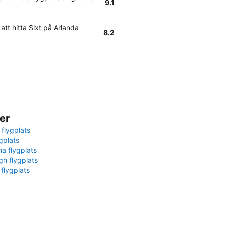
9.1
att hitta Sixt på Arlanda
8.2
er
 flygplats
gplats
na flygplats
gh flygplats
 flygplats