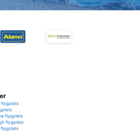
er
 flygplats
gplats
na flygplats
gh flygplats
 flygplats