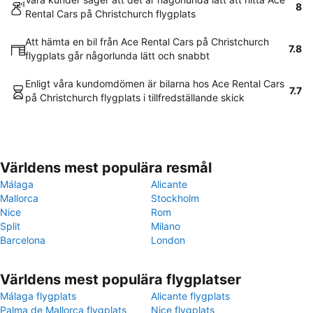
8
Rental Cars på Christchurch flygplats
Att hämta en bil från Ace Rental Cars på Christchurch
7.8
flygplats går någorlunda lätt och snabbt
Enligt våra kundomdömen är bilarna hos Ace Rental Cars
7.7
på Christchurch flygplats i tillfredställande skick
Världens mest populära resmål
Málaga
Alicante
Mallorca
Stockholm
Nice
Rom
Split
Milano
Barcelona
London
Världens mest populära flygplatser
Málaga flygplats
Alicante flygplats
Palma de Mallorca flygplats
Nice flygplats