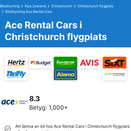
Biluthyrning
Nya Zeeland
Christchurch
Christchurch flygplats
Biluthyrning Ace Rental Cars
Ace Rental Cars i
Christchurch flygplats
8.3
Betyg
:
1,000+
Att lämna en bil hos Ace Rental Cars i Christchurch flygplats