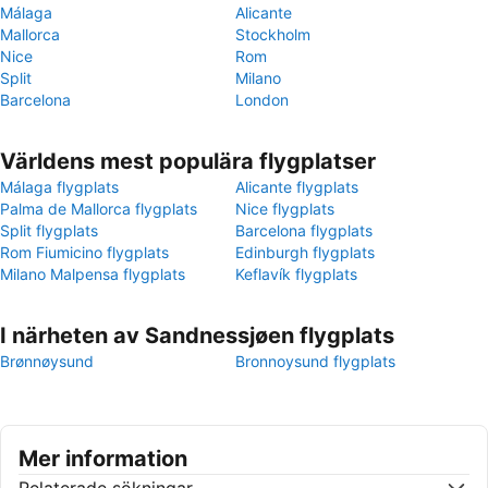
Málaga
Alicante
Mallorca
Stockholm
Nice
Rom
Split
Milano
Barcelona
London
Världens mest populära flygplatser
Málaga flygplats
Alicante flygplats
Palma de Mallorca flygplats
Nice flygplats
Split flygplats
Barcelona flygplats
Rom Fiumicino flygplats
Edinburgh flygplats
Milano Malpensa flygplats
Keflavík flygplats
I närheten av Sandnessjøen flygplats
Brønnøysund
Bronnoysund flygplats
Mer information