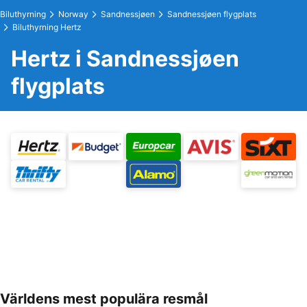
Biluthyrning
Norway
Sandnessjøen
Sandnessjøen flygplats
Biluthyrning Hertz
Hertz i Sandnessjøen
flygplats
Världens mest populära resmål