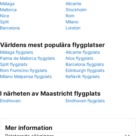
Málaga
Alicante
Mallorca
Stockholm
Nice
Rom
Split
Milano
Barcelona
London
Världens mest populära flygplatser
Málaga flygplats
Alicante flygplats
Palma de Mallorca flygplats
Nice flygplats
Split flygplats
Barcelona flygplats
Rom Fiumicino flygplats
Edinburgh flygplats
Milano Malpensa flygplats
Keflavík flygplats
I närheten av Maastricht flygplats
Eindhoven
Eindhoven flygplats
Mer information