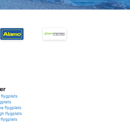
er
 flygplats
gplats
na flygplats
gh flygplats
 flygplats