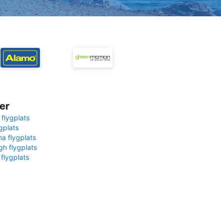
er
 flygplats
gplats
na flygplats
gh flygplats
 flygplats