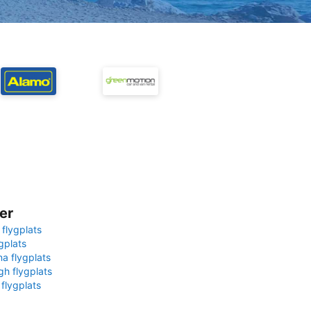
er
 flygplats
gplats
na flygplats
gh flygplats
 flygplats