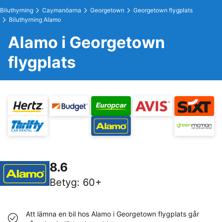
Biluthyrning
Caymanöarna
Georgetown
Georgetown flygplats
Biluthyrning Alamo
Alamo i Georgetown
flygplats
8.6
Betyg
:
60+
Att lämna en bil hos Alamo i Georgetown flygplats går