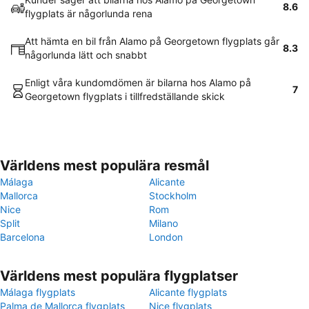
8.6
flygplats är någorlunda rena
Att hämta en bil från Alamo på Georgetown flygplats går
8.3
någorlunda lätt och snabbt
Enligt våra kundomdömen är bilarna hos Alamo på
7
Georgetown flygplats i tillfredställande skick
Världens mest populära resmål
Málaga
Alicante
Mallorca
Stockholm
Nice
Rom
Split
Milano
Barcelona
London
Världens mest populära flygplatser
Málaga flygplats
Alicante flygplats
Palma de Mallorca flygplats
Nice flygplats