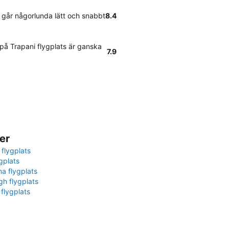
s går någorlunda lätt och snabbt
8.4
på Trapani flygplats är ganska
7.9
er
 flygplats
gplats
na flygplats
gh flygplats
 flygplats