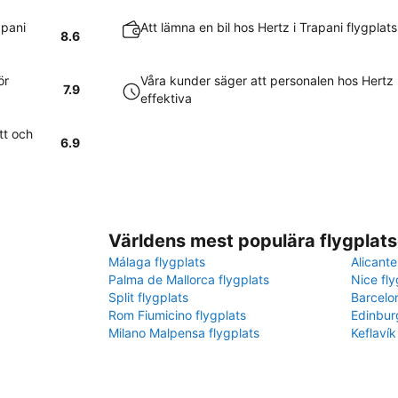
apani
Att lämna en bil hos Hertz i Trapani flygplat
8.6
ör
Våra kunder säger att personalen hos Hertz 
7.9
effektiva
tt och
6.9
Världens mest populära flygplats
Málaga flygplats
Alicante
Palma de Mallorca flygplats
Nice fly
Split flygplats
Barcelo
Rom Fiumicino flygplats
Edinbur
Milano Malpensa flygplats
Keflavík