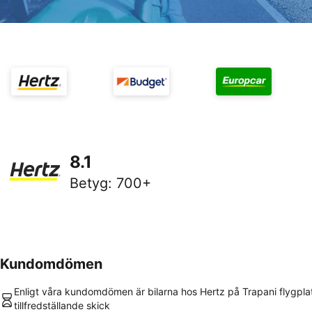
8.1
Betyg
:
700+
Kundomdömen
Enligt våra kundomdömen är bilarna hos Hertz på Trapani flygplat
tillfredställande skick