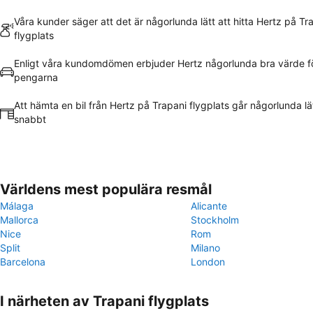
Våra kunder säger att det är någorlunda lätt att hitta Hertz på Tr
flygplats
Enligt våra kundomdömen erbjuder Hertz någorlunda bra värde f
pengarna
Att hämta en bil från Hertz på Trapani flygplats går någorlunda lä
snabbt
Världens mest populära resmål
Málaga
Alicante
Mallorca
Stockholm
Nice
Rom
Split
Milano
Barcelona
London
I närheten av Trapani flygplats