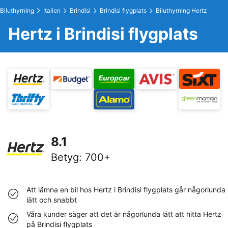
Biluthyrning
Italien
Brindisi
Brindisi flygplats
Biluthyrning Hertz
Hertz i Brindisi flygplats
8.1
Betyg
:
700+
Att lämna en bil hos Hertz i Brindisi flygplats går någorlunda
lätt och snabbt
Våra kunder säger att det är någorlunda lätt att hitta Hertz
på Brindisi flygplats