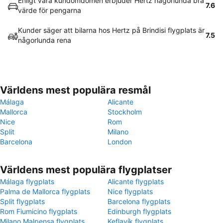
Enligt våra kundomdömen erbjuder Hertz någorlunda bra
7.6
värde för pengarna
Kunder säger att bilarna hos Hertz på Brindisi flygplats är
7.5
någorlunda rena
Världens mest populära resmål
Málaga
Alicante
Mallorca
Stockholm
Nice
Rom
Split
Milano
Barcelona
London
Världens mest populära flygplatser
Málaga flygplats
Alicante flygplats
Palma de Mallorca flygplats
Nice flygplats
Split flygplats
Barcelona flygplats
Rom Fiumicino flygplats
Edinburgh flygplats
Milano Malpensa flygplats
Keflavík flygplats