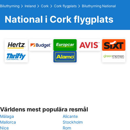
Biluthyrning
Ireland
Cork
Cork flygplats
Biluthyrning National
National i Cork flygplats
Världens mest populära resmål
Málaga
Alicante
Mallorca
Stockholm
Nice
Rom