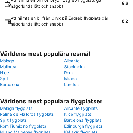
Att lämna en bil hos Oryx i Zagreb flygplats går
8.6
någorlunda lätt och snabbt
Att hämta en bil från Oryx på Zagreb flygplats går
8.2
någorlunda lätt och snabbt
Världens mest populära resmål
Málaga
Alicante
Mallorca
Stockholm
Nice
Rom
Split
Milano
Barcelona
London
Världens mest populära flygplatser
Málaga flygplats
Alicante flygplats
Palma de Mallorca flygplats
Nice flygplats
Split flygplats
Barcelona flygplats
Rom Fiumicino flygplats
Edinburgh flygplats
Milano Malpensa flygplats
Keflavík flygplats