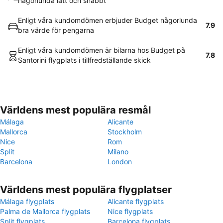
någorlunda lätt och snabbt
Enligt våra kundomdömen erbjuder Budget någorlunda
7.9
bra värde för pengarna
Enligt våra kundomdömen är bilarna hos Budget på
7.8
Santorini flygplats i tillfredställande skick
Världens mest populära resmål
Málaga
Alicante
Mallorca
Stockholm
Nice
Rom
Split
Milano
Barcelona
London
Världens mest populära flygplatser
Málaga flygplats
Alicante flygplats
Palma de Mallorca flygplats
Nice flygplats
Split flygplats
Barcelona flygplats