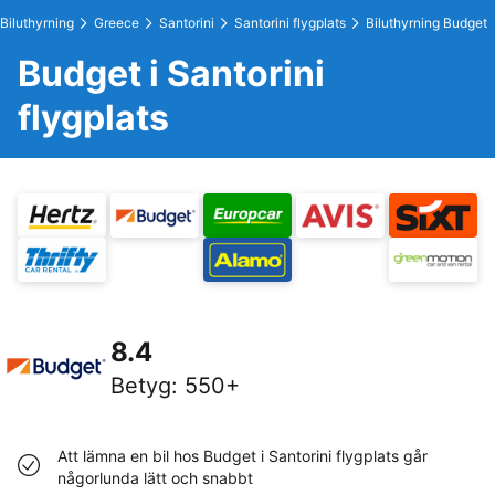
Biluthyrning
Greece
Santorini
Santorini flygplats
Biluthyrning Budget
Budget i Santorini
flygplats
8.4
Betyg
:
550+
Att lämna en bil hos Budget i Santorini flygplats går
någorlunda lätt och snabbt