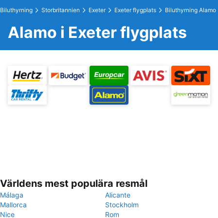
Biluthyrning
Storbritannien
Exeter
Exeter flygplats
Biluthyrning Alamo
Alamo i Exeter flygplats
Världens mest populära resmål
Málaga
Alicante
Mallorca
Stockholm
Nice
Rom