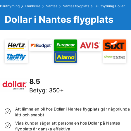
Biluthyrning
Frankrike
Nantes
Nantes flygplats
Biluthyrning Dollar
Dollar i Nantes flygplats
8.5
Betyg
:
350+
Att lämna en bil hos Dollar i Nantes flygplats går någorlunda
lätt och snabbt
Våra kunder säger att personalen hos Dollar på Nantes
flygplats är ganska effektiva