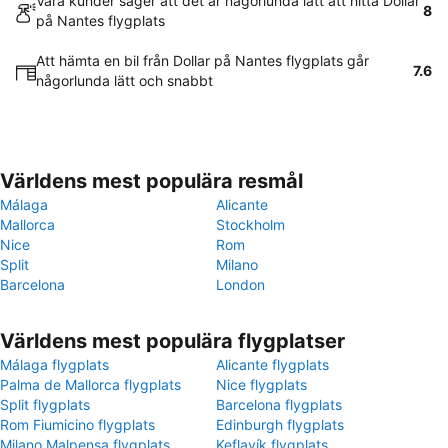
Våra kunder säger att det är någorlunda lätt att hitta Dollar
8
på Nantes flygplats
Att hämta en bil från Dollar på Nantes flygplats går
7.6
någorlunda lätt och snabbt
Världens mest populära resmål
Málaga
Alicante
Mallorca
Stockholm
Nice
Rom
Split
Milano
Barcelona
London
Världens mest populära flygplatser
Málaga flygplats
Alicante flygplats
Palma de Mallorca flygplats
Nice flygplats
Split flygplats
Barcelona flygplats
Rom Fiumicino flygplats
Edinburgh flygplats
Milano Malpensa flygplats
Keflavík flygplats