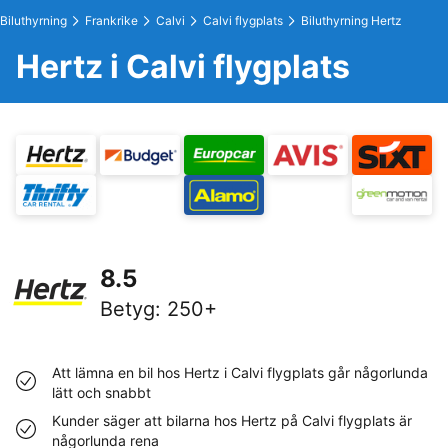
Biluthyrning
Frankrike
Calvi
Calvi flygplats
Biluthyrning Hertz
Hertz i Calvi flygplats
8.5
Betyg
:
250+
Att lämna en bil hos Hertz i Calvi flygplats går någorlunda
lätt och snabbt
Kunder säger att bilarna hos Hertz på Calvi flygplats är
någorlunda rena