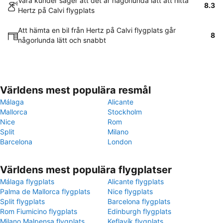
Våra kunder säger att det är någorlunda lätt att hitta
8.3
Hertz på Calvi flygplats
Att hämta en bil från Hertz på Calvi flygplats går
8
någorlunda lätt och snabbt
Världens mest populära resmål
Málaga
Alicante
Mallorca
Stockholm
Nice
Rom
Split
Milano
Barcelona
London
Världens mest populära flygplatser
Málaga flygplats
Alicante flygplats
Palma de Mallorca flygplats
Nice flygplats
Split flygplats
Barcelona flygplats
Rom Fiumicino flygplats
Edinburgh flygplats
Milano Malpensa flygplats
Keflavík flygplats