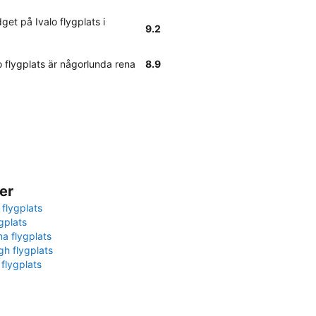
et på Ivalo flygplats i
9.2
o flygplats är någorlunda rena
8.9
er
 flygplats
gplats
na flygplats
gh flygplats
 flygplats