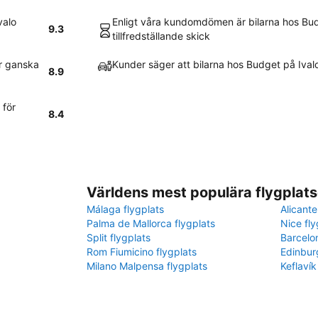
valo
Enligt våra kundomdömen är bilarna hos Budg
9.3
tillfredställande skick
är ganska
Kunder säger att bilarna hos Budget på Ival
8.9
 för
8.4
Världens mest populära flygplats
Málaga flygplats
Alicante
Palma de Mallorca flygplats
Nice fly
Split flygplats
Barcelo
Rom Fiumicino flygplats
Edinbur
Milano Malpensa flygplats
Keflavík