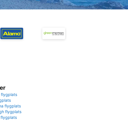
er
 flygplats
gplats
na flygplats
gh flygplats
 flygplats