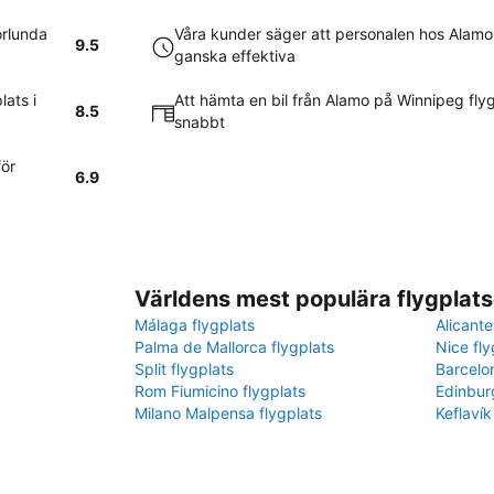
orlunda
Våra kunder säger att personalen hos Alamo
9.5
ganska effektiva
ats i
Att hämta en bil från Alamo på Winnipeg flyg
8.5
snabbt
ör
6.9
Världens mest populära flygplats
Málaga flygplats
Alicante
Palma de Mallorca flygplats
Nice fly
Split flygplats
Barcelo
Rom Fiumicino flygplats
Edinbur
Milano Malpensa flygplats
Keflavík