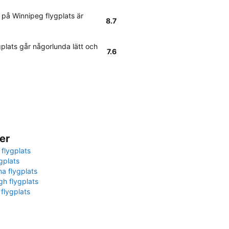
 på Winnipeg flygplats är
8.7
plats går någorlunda lätt och
7.6
er
 flygplats
gplats
na flygplats
gh flygplats
 flygplats