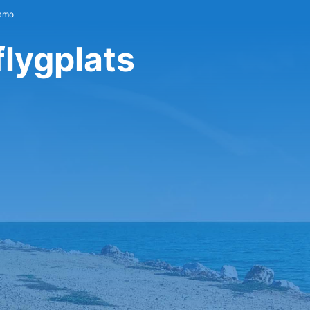
lamo
flygplats