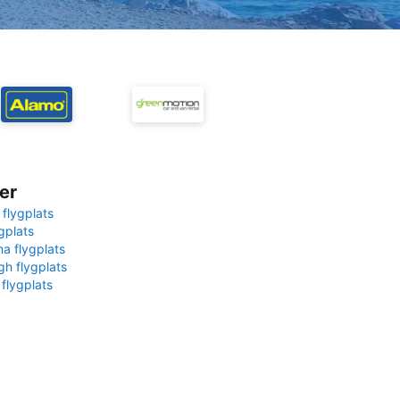
er
 flygplats
gplats
na flygplats
gh flygplats
 flygplats