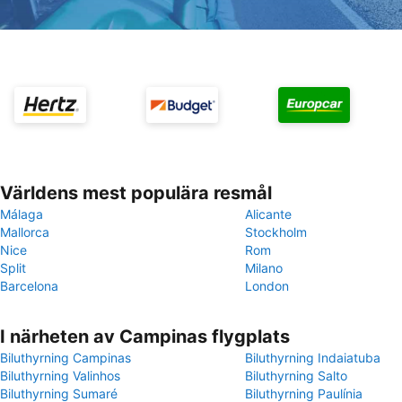
Världens mest populära resmål
Málaga
Alicante
Mallorca
Stockholm
Nice
Rom
Split
Milano
Barcelona
London
I närheten av Campinas flygplats
Biluthyrning Campinas
Biluthyrning Indaiatuba
Biluthyrning Valinhos
Biluthyrning Salto
Biluthyrning Sumaré
Biluthyrning Paulínia