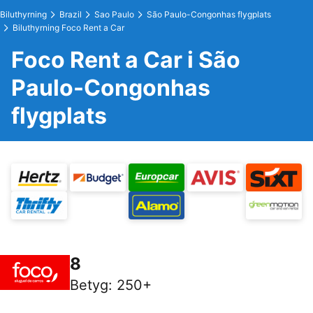
Biluthyrning
Brazil
Sao Paulo
São Paulo-Congonhas flygplats
Biluthyrning Foco Rent a Car
Foco Rent a Car i São
Paulo-Congonhas
flygplats
8
Betyg
:
250+