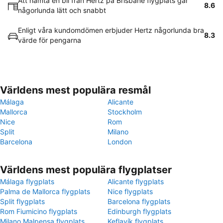
Att hämta en bil från Hertz på Brisbane flygplats går
8.6
någorlunda lätt och snabbt
Enligt våra kundomdömen erbjuder Hertz någorlunda bra
8.3
värde för pengarna
Världens mest populära resmål
Málaga
Alicante
Mallorca
Stockholm
Nice
Rom
Split
Milano
Barcelona
London
Världens mest populära flygplatser
Málaga flygplats
Alicante flygplats
Palma de Mallorca flygplats
Nice flygplats
Split flygplats
Barcelona flygplats
Rom Fiumicino flygplats
Edinburgh flygplats
Milano Malpensa flygplats
Keflavík flygplats