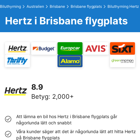
Biluthyrning
Australien
Brisbane
Brisbane flygplats
Biluthyrning Hertz
Hertz i Brisbane flygplats
8.9
Betyg
:
2,000+
Att lämna en bil hos Hertz i Brisbane flygplats går
någorlunda lätt och snabbt
Våra kunder säger att det är någorlunda lätt att hitta Hertz
på Brisbane flygplats