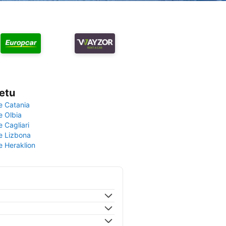
vetu
e Catania
e Olbia
e Cagliari
če Lizbona
e Heraklion