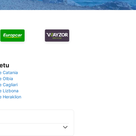
vetu
e Catania
e Olbia
e Cagliari
če Lizbona
e Heraklion