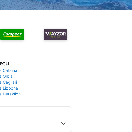
vetu
e Catania
e Olbia
e Cagliari
če Lizbona
e Heraklion