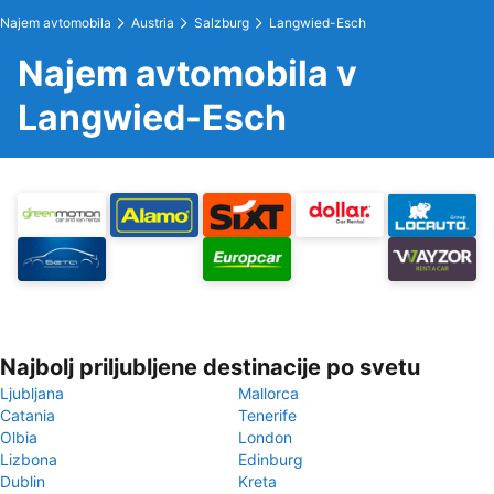
Najem avtomobila
Austria
Salzburg
Langwied-Esch
Najem avtomobila v
Langwied-Esch
Najbolj priljubljene destinacije po svetu
Ljubljana
Mallorca
Catania
Tenerife
Olbia
London
Lizbona
Edinburg
Dublin
Kreta