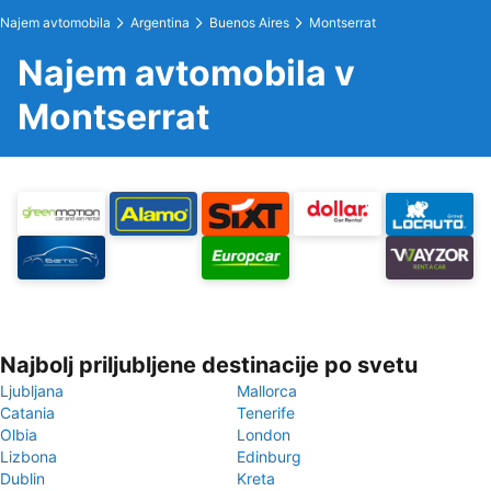
Najem avtomobila
Argentina
Buenos Aires
Montserrat
Najem avtomobila v
Montserrat
Najbolj priljubljene destinacije po svetu
Ljubljana
Mallorca
Catania
Tenerife
Olbia
London
Lizbona
Edinburg
Dublin
Kreta