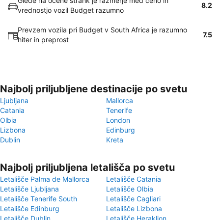
Glede na ocene strank je razmerje med ceno in
8.2
vrednostjo vozil Budget razumno
Prevzem vozila pri Budget v South Africa je razumno
7.5
hiter in preprost
Najbolj priljubljene destinacije po svetu
Ljubljana
Mallorca
Catania
Tenerife
Olbia
London
Lizbona
Edinburg
Dublin
Kreta
Najbolj priljubljena letališča po svetu
Letališče Palma de Mallorca
Letališče Catania
Letališče Ljubljana
Letališče Olbia
Letališče Tenerife South
Letališče Cagliari
Letališče Edinburg
Letališče Lizbona
Letališče Dublin
Letališče Heraklion