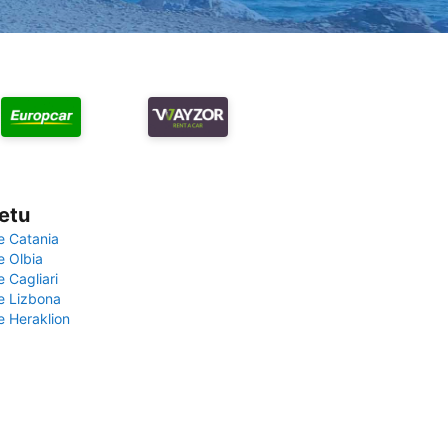
vetu
e Catania
e Olbia
e Cagliari
če Lizbona
e Heraklion