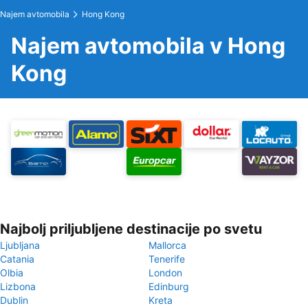
Najem avtomobila
Hong Kong
Najem avtomobila v Hong
Kong
Najbolj priljubljene destinacije po svetu
Ljubljana
Mallorca
Catania
Tenerife
Olbia
London
Lizbona
Edinburg
Dublin
Kreta