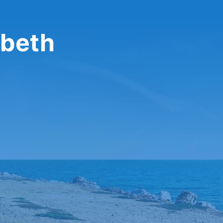
abeth