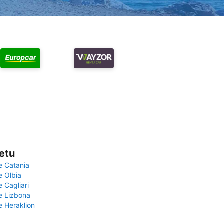
vetu
e Catania
e Olbia
e Cagliari
če Lizbona
e Heraklion