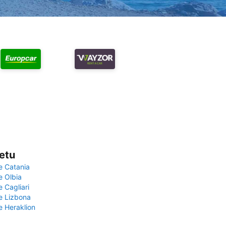
vetu
e Catania
e Olbia
e Cagliari
če Lizbona
e Heraklion