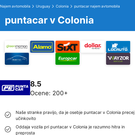
Najem avtomobila
Uruguay
Colonia
puntacar najem avtomobila
puntacar v Colonia
8.5
Ocene
:
200+
Naše stranke pravijo, da je osebje puntacar v Colonia precej
učinkovito
Oddaja vozila pri puntacar v Colonia je razumno hitra in
preprosta