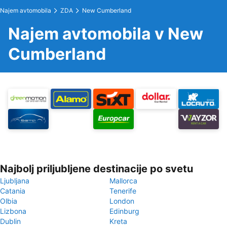
Najem avtomobila
ZDA
New Cumberland
Najem avtomobila v New
Cumberland
Najbolj priljubljene destinacije po svetu
Ljubljana
Mallorca
Catania
Tenerife
Olbia
London
Lizbona
Edinburg
Dublin
Kreta