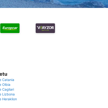
vetu
e Catania
e Olbia
e Cagliari
če Lizbona
e Heraklion