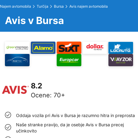
Najem avtomobila
Turčija
Bursa
Avis najem avtomobila
Avis v Bursa
8.2
Ocene
:
70+
Oddaja vozila pri Avis v Bursa je razumno hitra in preprosta
Naše stranke pravijo, da je osebje Avis v Bursa precej
učinkovito