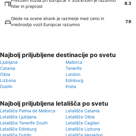
Prevzem vozila pri Europcar v Stockholm je razumno
8.3
hiter in preprost
Glede na ocene strank je razmerje med ceno in
7.9
vrednostjo vozil Europcar razumno
Najbolj priljubljene destinacije po svetu
Ljubljana
Mallorca
Catania
Tenerife
Olbia
London
Lizbona
Edinburg
Dublin
Kreta
Najbolj priljubljena letališča po svetu
Letališče Palma de Mallorca
Letališče Catania
Letališče Ljubljana
Letališče Olbia
Letališče Tenerife South
Letališče Cagliari
Letališče Edinburg
Letališče Lizbona
Letališče Dublin
Letališče Heraklion