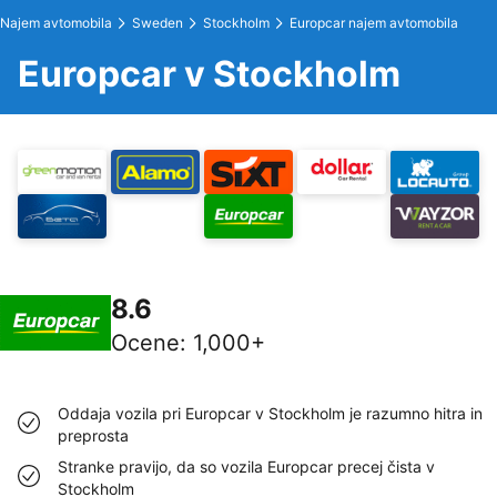
Najem avtomobila
Sweden
Stockholm
Europcar najem avtomobila
Europcar v Stockholm
8.6
Ocene
:
1,000+
Oddaja vozila pri Europcar v Stockholm je razumno hitra in
preprosta
Stranke pravijo, da so vozila Europcar precej čista v
Stockholm