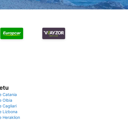
vetu
e Catania
e Olbia
e Cagliari
če Lizbona
e Heraklion