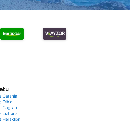
vetu
e Catania
e Olbia
e Cagliari
če Lizbona
e Heraklion