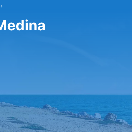
la
 Medina