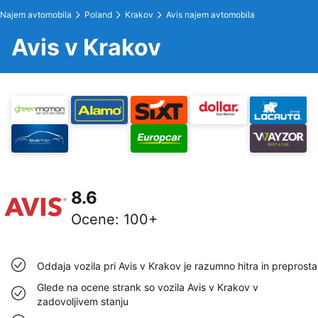
Najem avtomobila
Poland
Krakov
Avis najem avtomobila
Avis v Krakov
8.6
Ocene
:
100+
Oddaja vozila pri Avis v Krakov je razumno hitra in preprosta
Glede na ocene strank so vozila Avis v Krakov v
zadovoljivem stanju