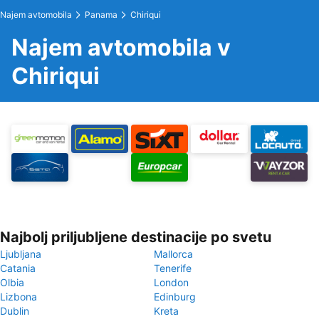
Najem avtomobila
Panama
Chiriqui
Najem avtomobila v
Chiriqui
Najbolj priljubljene destinacije po svetu
Ljubljana
Mallorca
Catania
Tenerife
Olbia
London
Lizbona
Edinburg
Dublin
Kreta