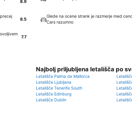
8.9
 precej
Glede na ocene strank je razmerje med ceno 
8.5
Cars razumno
ovoljivem
7.7
Najbolj priljubljena letališča po s
Letališče Palma de Mallorca
Letališč
Letališče Ljubljana
Letališč
Letališče Tenerife South
Letališč
Letališče Edinburg
Letališ
Letališče Dublin
Letališč