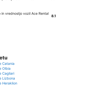
in vrednostjo vozil Ace Rental
8.1
vetu
e Catania
e Olbia
e Cagliari
če Lizbona
e Heraklion