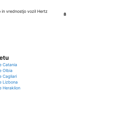
in vrednostjo vozil Hertz
8
vetu
e Catania
e Olbia
e Cagliari
če Lizbona
e Heraklion