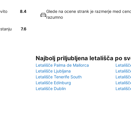
vito
8.4
Glede na ocene strank je razmerje med ceno 
razumno
stanju
7.6
Najbolj priljubljena letališča po s
Letališče Palma de Mallorca
Letališč
Letališče Ljubljana
Letališč
Letališče Tenerife South
Letališč
Letališče Edinburg
Letališ
Letališče Dublin
Letališč