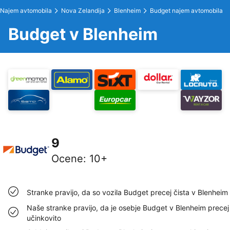
Najem avtomobila
Nova Zelandija
Blenheim
Budget najem avtomobila
Budget v Blenheim
9
Ocene
:
10+
Stranke pravijo, da so vozila Budget precej čista v Blenheim
Naše stranke pravijo, da je osebje Budget v Blenheim precej
učinkovito