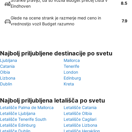
Stranke pravijo, da so vozila Budget precej čista v
8.5
Eindhoven
Glede na ocene strank je razmerje med ceno in
7.9
vrednostjo vozil Budget razumno
Najbolj priljubljene destinacije po svetu
Ljubljana
Mallorca
Catania
Tenerife
Olbia
London
Lizbona
Edinburg
Dublin
Kreta
Najbolj priljubljena letališča po svetu
Letališče Palma de Mallorca
Letališče Catania
Letališče Ljubljana
Letališče Olbia
Letališče Tenerife South
Letališče Cagliari
Letališče Edinburg
Letališče Lizbona
Letališče Dublin
Letališče Heraklion