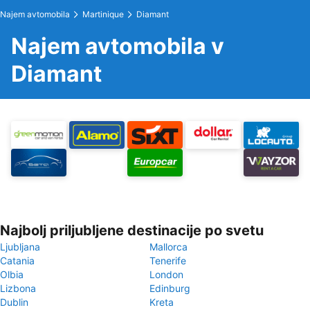
Najem avtomobila
Martinique
Diamant
Najem avtomobila v
Diamant
Najbolj priljubljene destinacije po svetu
Ljubljana
Mallorca
Catania
Tenerife
Olbia
London
Lizbona
Edinburg
Dublin
Kreta