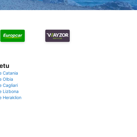
vetu
e Catania
e Olbia
e Cagliari
če Lizbona
e Heraklion