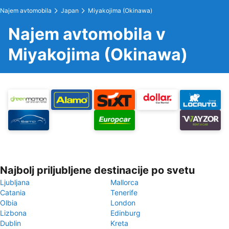
Najem avtomobila
Japan
Miyakojima (Okinawa)
Najem avtomobila v
Miyakojima (Okinawa)
Najbolj priljubljene destinacije po svetu
Ljubljana
Mallorca
Catania
Tenerife
Olbia
London
Lizbona
Edinburg
Dublin
Kreta